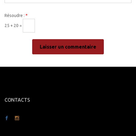
Résoudre :
*
25 + 20 =
CONTACTS