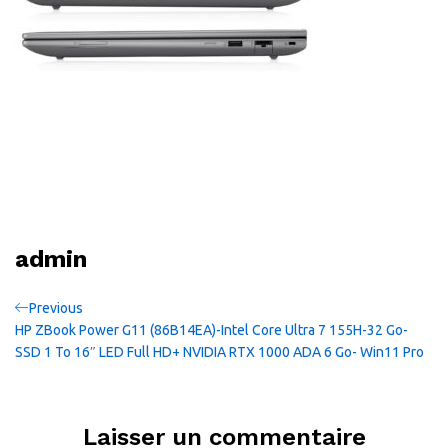
admin
Navigation
Previous
Previous
Post
HP ZBook Power G11 (86B14EA)-Intel Core Ultra 7 155H-32 Go-
de
SSD 1 To 16″ LED Full HD+ NVIDIA RTX 1000 ADA 6 Go- Win11 Pro
l’article
Laisser un commentaire