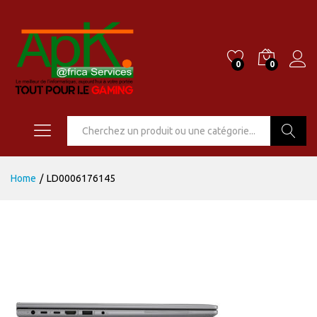
0
0
Go
Home
/
LD0006176145