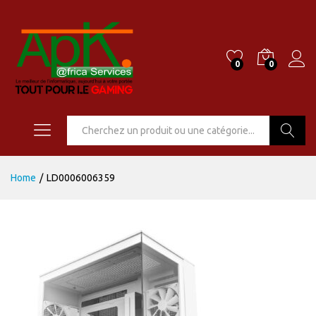
0
0
Go
Home
/
LD0006006359