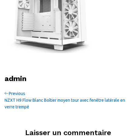
admin
Navigation
Previous
Previous
Post
NZXT H9 Flow Blanc Boîtier moyen tour avec fenêtre latérale en
de
verre trempé
l’article
Laisser un commentaire