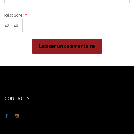
Résoudre :
*
29 − 28 =
CONTACTS