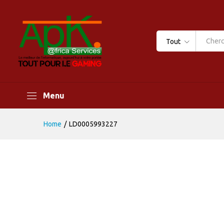
Tout
Menu
Home
/
LD0005993227