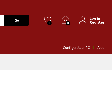
Log in
Go
Register
0
0
Configurateur PC
Aide