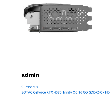
admin
Navigation
Previous
Previous
Post
ZOTAC GeForce RTX 4080 Trinity OC 16 GO GDDR6X – HD
de
l’article