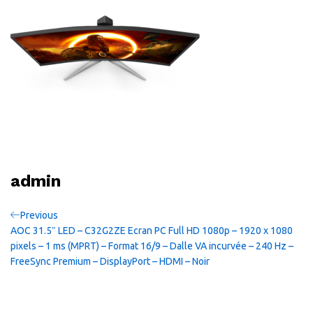
admin
Navigation
Previous
Previous
Post
AOC 31.5″ LED – C32G2ZE Ecran PC Full HD 1080p – 1920 x 1080
de
pixels – 1 ms (MPRT) – Format 16/9 – Dalle VA incurvée – 240 Hz –
FreeSync Premium – DisplayPort – HDMI – Noir
l’article