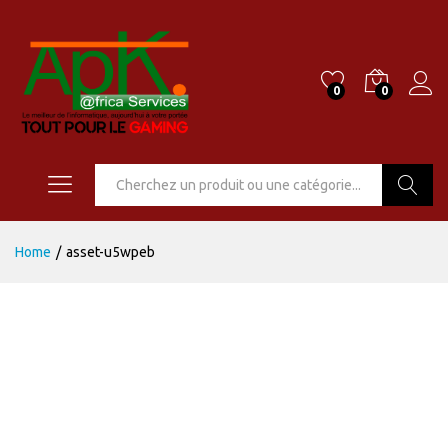
0
0
Go
Home
/
asset-u5wpeb