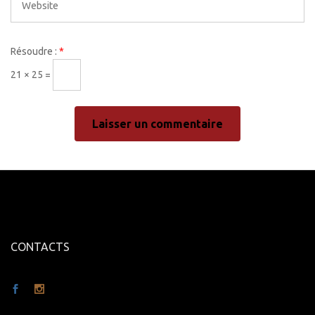
Résoudre :
*
21 × 25 =
CONTACTS