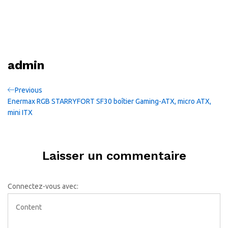
admin
Navigation
Previous
Previous
Post
Enermax RGB STARRYFORT SF30 boîtier Gaming-ATX, micro ATX,
de
mini ITX
l’article
Laisser un commentaire
Connectez-vous avec: