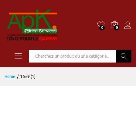
0
0
Go
Home
/
16×9 (1)