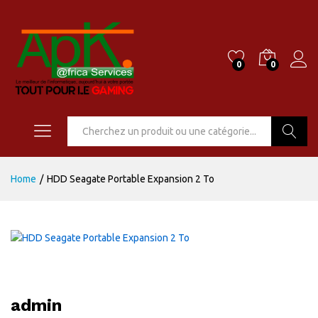
0
0
Go
Home
/
HDD Seagate Portable Expansion 2 To
admin