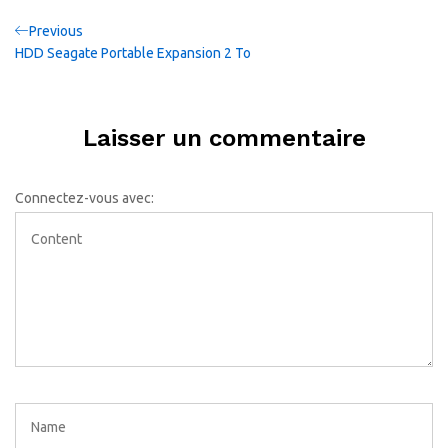
Navigation
Previous
Previous
Post
HDD Seagate Portable Expansion 2 To
de
l’article
Laisser un commentaire
Connectez-vous avec: