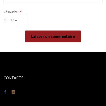
Résoudre :
*
20 − 12 =
CONTACTS