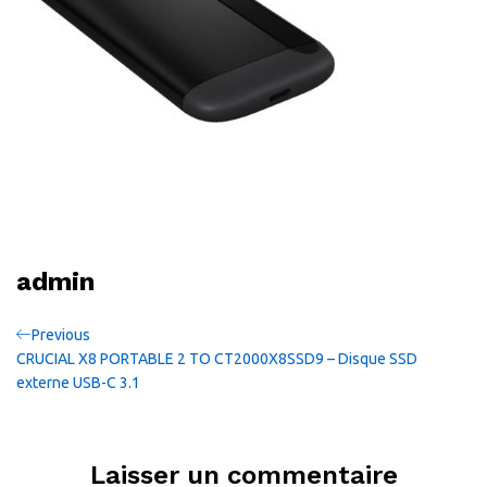
admin
Navigation
Previous
Previous
Post
CRUCIAL X8 PORTABLE 2 TO CT2000X8SSD9 – Disque SSD
de
externe USB-C 3.1
l’article
Laisser un commentaire