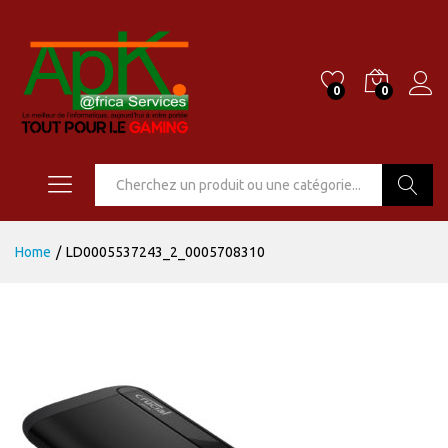
0
0
Go
Home
/
LD0005537243_2_0005708310