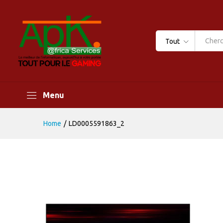
Tout
Menu
Home
/
LD0005591863_2