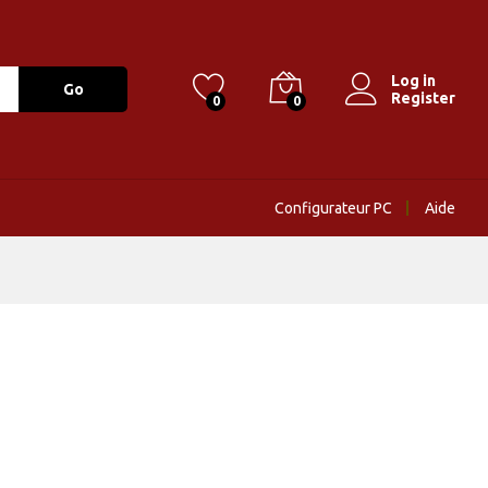
Log in
Go
Register
0
0
Configurateur PC
Aide