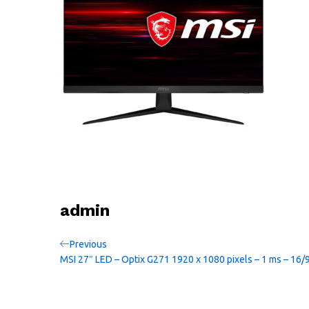
admin
Navigation
Previous
Previous
Post
MSI 27″ LED – Optix G271 1920 x 1080 pixels – 1 ms – 16/9
de
l’article