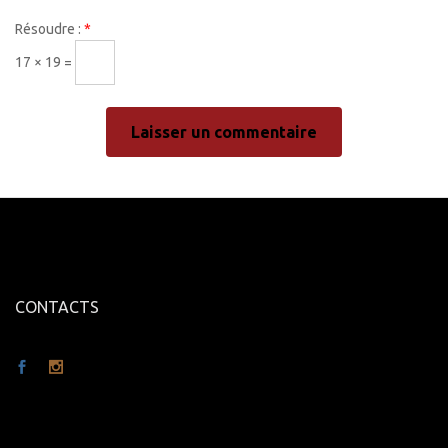
Résoudre :
*
17 × 19 =
CONTACTS