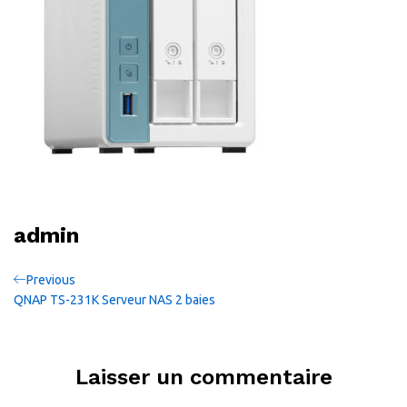
admin
Navigation
Previous
Previous
Post
QNAP TS-231K Serveur NAS 2 baies
de
l’article
Laisser un commentaire