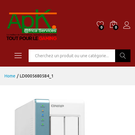
0
0
Go
Home
/
LD0005680584_1