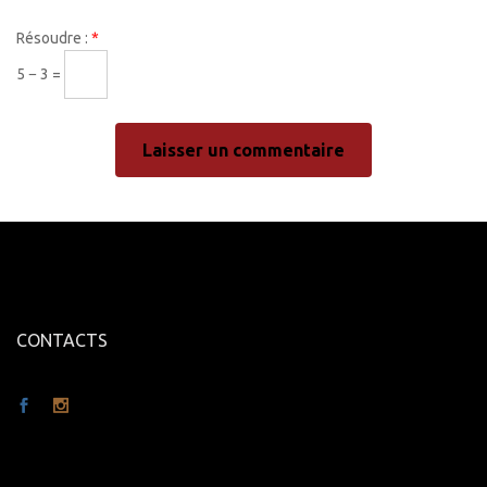
Résoudre :
*
5 − 3 =
CONTACTS