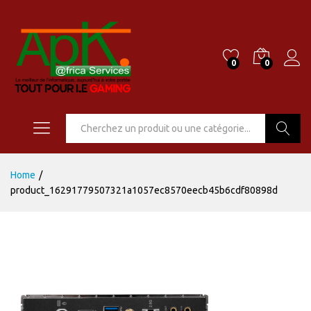
0
0
Go
Home
/
product_16291779507321a1057ec8570eecb45b6cdf80898d