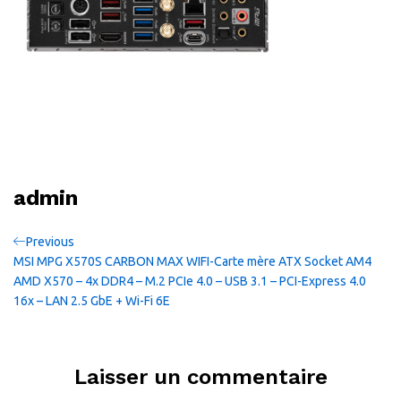
admin
Navigation
Previous
Previous
Post
MSI MPG X570S CARBON MAX WIFI-Carte mère ATX Socket AM4
de
AMD X570 – 4x DDR4 – M.2 PCIe 4.0 – USB 3.1 – PCI-Express 4.0
16x – LAN 2.5 GbE + Wi-Fi 6E
l’article
Laisser un commentaire