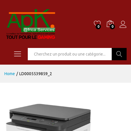
0
0
Go
Home
/
LD0005539859_2