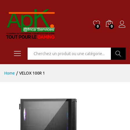
0
0
Go
Home
/
VELOX 100R 1