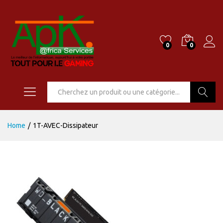
0
0
Go
Home
/
1T-AVEC-Dissipateur