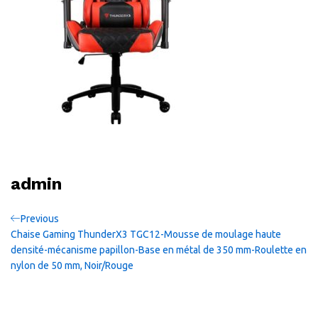
admin
Navigation
Previous
Previous
Post
Chaise Gaming ThunderX3 TGC12-Mousse de moulage haute
de
densité-mécanisme papillon-Base en métal de 350 mm-Roulette en
nylon de 50 mm, Noir/Rouge
l’article