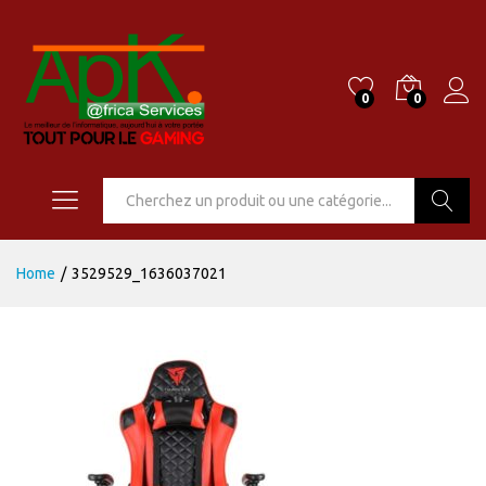
0
0
Go
Home
/
3529529_1636037021