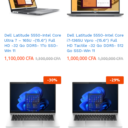
Dell Latitude 5550-Intel Core
Dell Latitude 5550-Intel Core
Ultra 7 – 165U -(15.6″) Full
i7-1365U Vpro -(15.6″) Full
HD -32 Go DDR5- 1To SSD-
HD Tactile -32 Go DDR5- 512
Win 11
Go SSD-Win 11
1,100,000
CFA
1,000,000
CFA
1,300,000
CFA
1,300,000
CFA
-
30
%
-
29
%