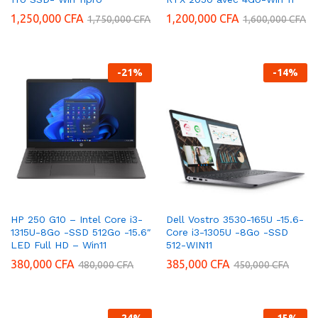
1,250,000
CFA
1,200,000
CFA
1,750,000
CFA
1,600,000
CFA
-
21
%
-
14
%
HP 250 G10 – Intel Core i3-
Dell Vostro 3530-165U -15.6-
1315U-8Go -SSD 512Go -15.6″
Core i3-1305U -8Go -SSD
LED Full HD – Win11
512-WIN11
380,000
CFA
385,000
CFA
480,000
CFA
450,000
CFA
-
24
%
-
15
%