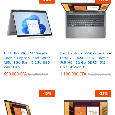
HP ENVY x360 14″ 2-in-1-
Dell Latitude 5550-Intel Core
Tactile Laptop-Intel Core5-
Ultra 7 – 165U -15.6″ Tactile
125U-8Go Ram-512Go SSD-
Full HD -32 Go DDR5- 512
Win 11pro
Go SSD-Win 11
650,000
CFA
1,100,000
CFA
850,000
CFA
1,300,000
CFA
-
15
%
-
23
%