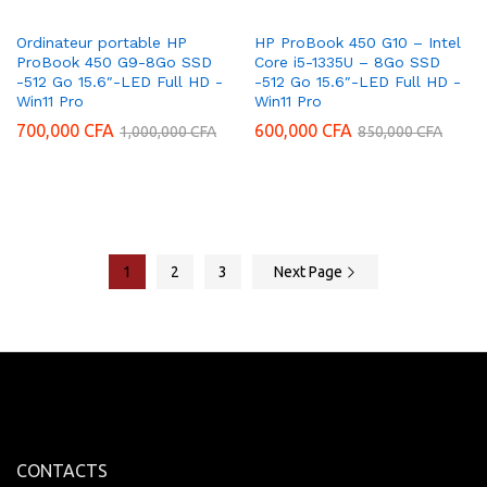
Ordinateur portable HP
HP ProBook 450 G10 – Intel
ProBook 450 G9-8Go SSD
Core i5-1335U – 8Go SSD
-512 Go 15.6″-LED Full HD -
-512 Go 15.6″-LED Full HD -
Win11 Pro
Win11 Pro
700,000
CFA
600,000
CFA
1,000,000
CFA
850,000
CFA
1
2
3
Next Page
CONTACTS