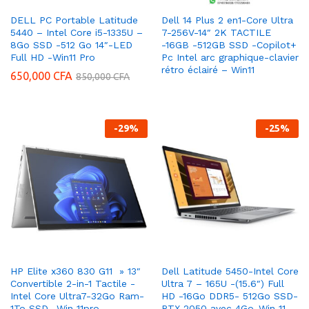
DELL PC Portable Latitude
Dell 14 Plus 2 en1-Core Ultra
5440 – Intel Core i5-1335U –
7-256V-14″ 2K TACTILE
8Go SSD -512 Go 14″-LED
-16GB -512GB SSD -Copilot+
Full HD -Win11 Pro
Pc Intel arc graphique-clavier
rétro éclairé – Win11
650,000
CFA
850,000
CFA
-
29
%
-
25
%
HP Elite x360 830 G11 » 13″
Dell Latitude 5450-Intel Core
Convertible 2-in-1 Tactile -
Ultra 7 – 165U -(15.6″) Full
Intel Core Ultra7-32Go Ram-
HD -16Go DDR5- 512Go SSD-
1To SSD- Win 11pro
RTX 2050 avec 4Go-Win 11