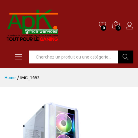
0
0
Go
Home
/
IMG_1652