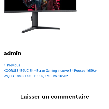
admin
Navigation
Previous
Previous
Post
KOORUI 34E6UC 2K – Ecran Gaming Incurvé 34 Pouces 165Hz-
de
WQHD 3440×1440-1000R, 1MS-VA-165Hz
l’article
Laisser un commentaire