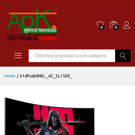
0
0
Go
Home
/
61dFxa8dNKL._AC_SL1500_