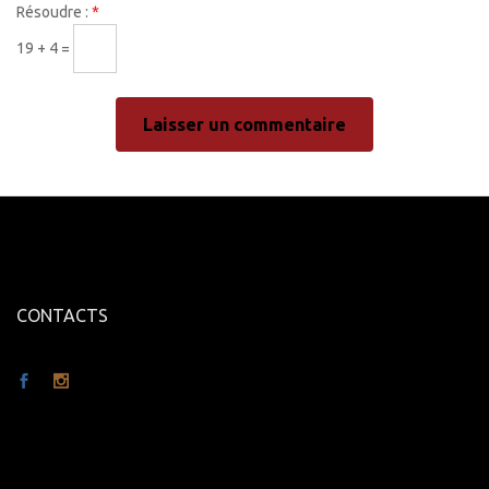
Résoudre :
*
19 + 4 =
CONTACTS