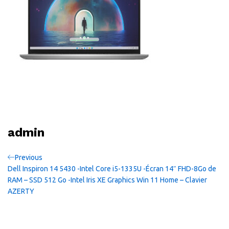
admin
Navigation
Previous
Previous
Post
Dell Inspiron 14 5430 -Intel Core i5-1335U -Écran 14″ FHD-8Go de
de
RAM – SSD 512 Go -Intel Iris XE Graphics Win 11 Home – Clavier
AZERTY
l’article