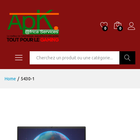
0
0
Go
Home
/
5430-1