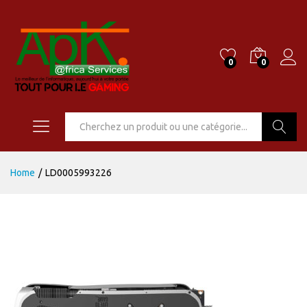
0
0
Go
Home
/
LD0005993226