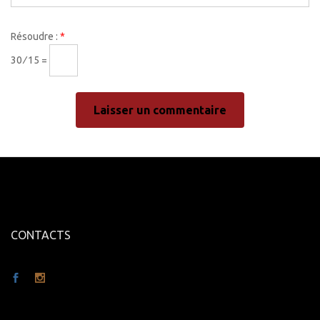
Résoudre :
*
30 ⁄ 15 =
CONTACTS