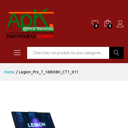
0
0
Go
Home
/
Legion_Pro_7_16IRX8H_CT1_011