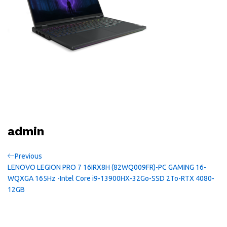
admin
Navigation
Previous
Previous
Post
LENOVO LEGION PRO 7 16IRX8H (82WQ009FR)-PC GAMING 16-
de
WQXGA 165Hz -Intel Core i9-13900HX-32Go-SSD 2To-RTX 4080-
12GB
l’article