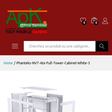
0
0
Go
Home
/
Phanteks-NV7-Atx-Full-Tower-Cabinet-White-5