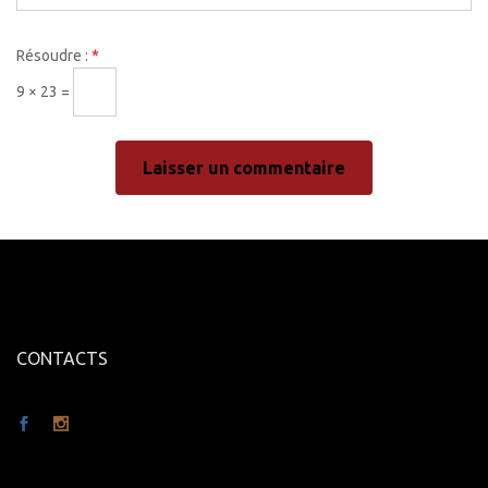
Résoudre :
*
9 × 23 =
CONTACTS