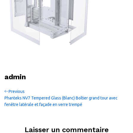
admin
Navigation
Previous
Previous
Post
Phanteks NV7 Tempered Glass (Blanc) Boîtier grand tour avec
de
fenêtre latérale et façade en verre trempé
l’article
Laisser un commentaire