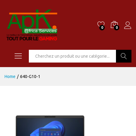
0
0
Go
Home
/
640-G10-1