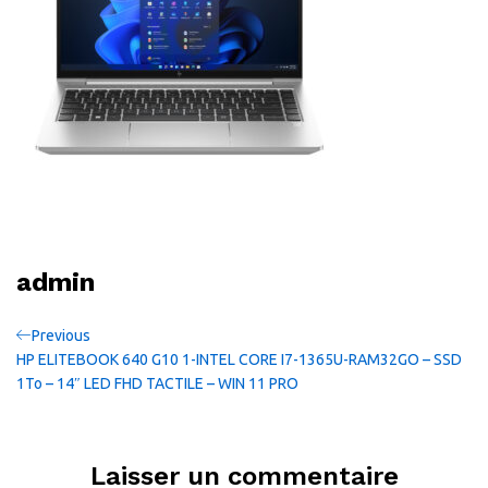
admin
Navigation
Previous
Previous
Post
HP ELITEBOOK 640 G10 1-INTEL CORE I7-1365U-RAM32GO – SSD
de
1To – 14″ LED FHD TACTILE – WIN 11 PRO
l’article
Laisser un commentaire