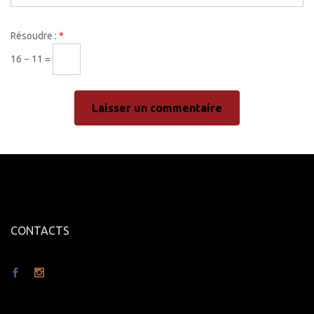
Résoudre :
*
16 − 11 =
CONTACTS