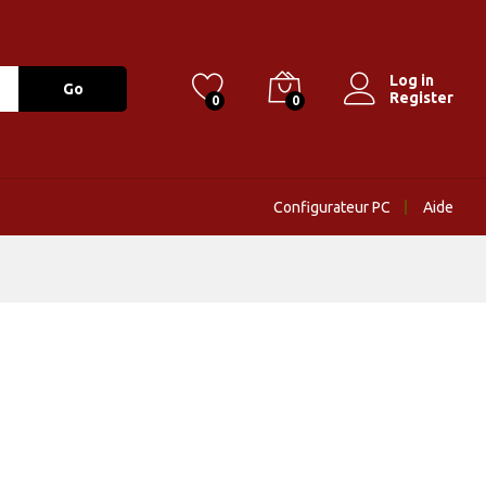
Log in
Go
Register
0
0
Configurateur PC
Aide