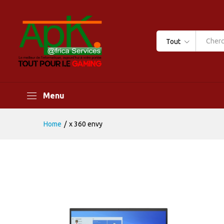
Tout
Menu
Home
/
x 360 envy