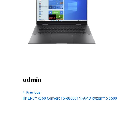
admin
Navigation
Previous
Previous
Post
HP ENVY x360 Convert 15-eu0001nl-AMD Ryzen™ 5 550
de
l’article