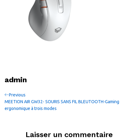
admin
Navigation
Previous
Previous
Post
MEETION AIR GW32- SOURIS SANS FIL BLEUTOOTH-Gaming
de
ergonomique à trois modes
l’article
Laisser un commentaire