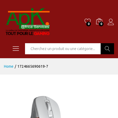
0
0
Go
Home
/
1724665690619-7