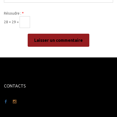
Résoudre :
*
28 × 29 =
CONTACTS