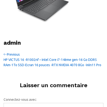
admin
Navigation
Previous
Previous
Post
HP VICTUS 16 -R1002nf – Intel Core i7-14ème gen-16 Go DDR5
de
RAm-1To SSD-Ecran 16 pouces -RTX NVIDIA 4070 8Go -Win11 Pro
l’article
Laisser un commentaire
Connectez-vous avec: