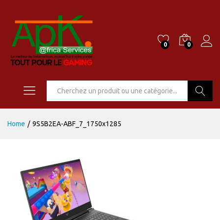
0
0
Go
Home
/
9S5B2EA-ABF_7_1750x1285