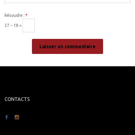
Résoudre :
*
27 − 18 =
CONTACTS