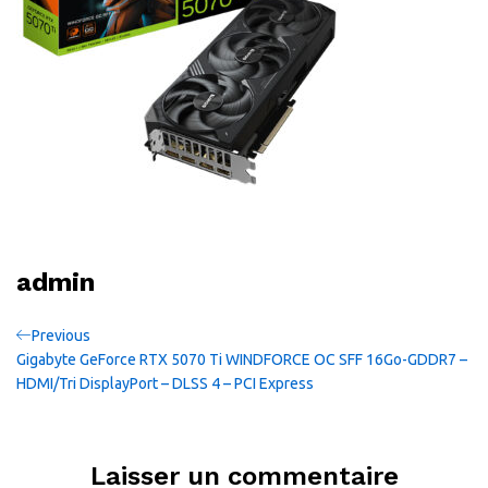
admin
Navigation
Previous
Previous
Post
Gigabyte GeForce RTX 5070 Ti WINDFORCE OC SFF 16Go-GDDR7 –
de
HDMI/Tri DisplayPort – DLSS 4 – PCI Express
l’article
Laisser un commentaire