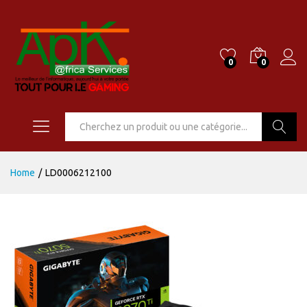
0
0
Go
Home
/
LD0006212100