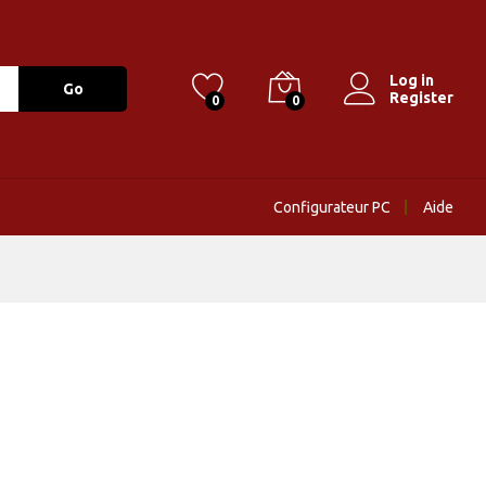
Log in
Go
Register
0
0
Configurateur PC
Aide