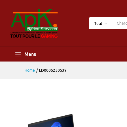
Tout
Menu
Home
/
LD0006250539