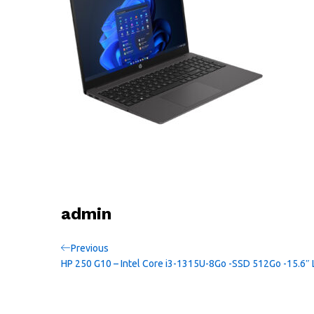
admin
Navigation
Previous
Previous
Post
HP 250 G10 – Intel Core i3-1315U-8Go -SSD 512Go -15.6″ 
de
l’article