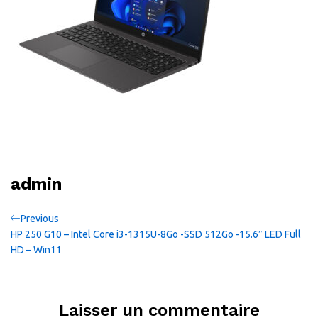
admin
Navigation
Previous
Previous
Post
HP 250 G10 – Intel Core i3-1315U-8Go -SSD 512Go -15.6″ LED Full
de
HD – Win11
l’article
Laisser un commentaire