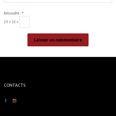
Résoudre :
*
23 + 22 =
CONTACTS