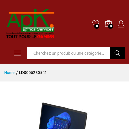
0
0
Go
Home
/
LD0006250541