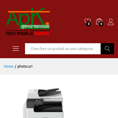
0
0
Go
Home
/
photoca1