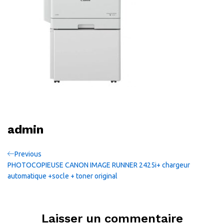
admin
Navigation
Previous
Previous
Post
PHOTOCOPIEUSE CANON IMAGE RUNNER 2425i+ chargeur
de
automatique +socle + toner original
l’article
Laisser un commentaire