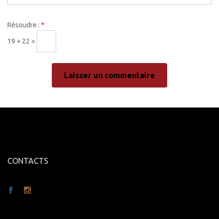
Résoudre :
*
19 + 22 =
CONTACTS