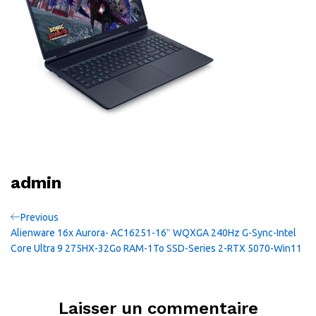
admin
Navigation
Previous
Previous
Post
Alienware 16x Aurora- AC16251-16″ WQXGA 240Hz G-Sync-Intel
de
Core Ultra 9 275HX-32Go RAM-1To SSD-Series 2-RTX 5070-Win11
l’article
Laisser un commentaire