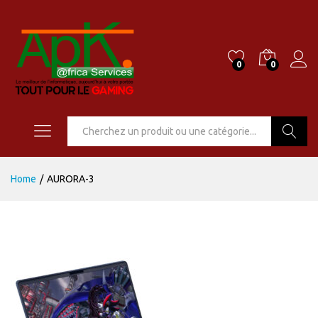
0
0
Go
Home
/
AURORA-3