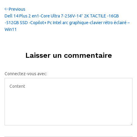
Navigation
Previous
Previous
Post
Dell 14 Plus 2 en1-Core Ultra 7-256V-14″ 2K TACTILE -16GB
de
-512GB SSD -Copilot+ Pc Intel arc graphique-clavier rétro éclairé –
Win11
l’article
Laisser un commentaire
Connectez-vous avec: