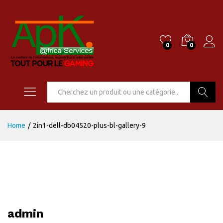
0
0
Go
Home
/
2in1-dell-db04520-plus-bl-gallery-9
admin