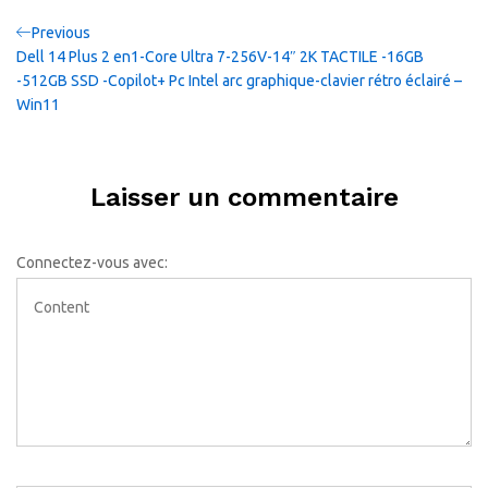
Navigation
Previous
Previous
Post
Dell 14 Plus 2 en1-Core Ultra 7-256V-14″ 2K TACTILE -16GB
de
-512GB SSD -Copilot+ Pc Intel arc graphique-clavier rétro éclairé –
Win11
l’article
Laisser un commentaire
Connectez-vous avec: