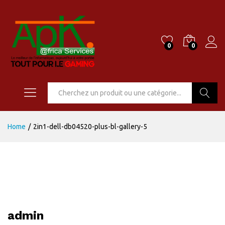
0
0
Go
Home
/
2in1-dell-db04520-plus-bl-gallery-5
admin