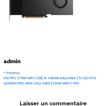
admin
Navigation
Previous
Previous
Post
MSI PRO Z790P WIFI-CORE I9-14900K-64Go RAM-2To SSD-RTX
de
QUADRO PRO 4000 24Go-SANS ECRAN-WIN11 PRO
l’article
Laisser un commentaire