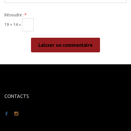
Résoudre :
*
19 × 14 =
CONTACTS