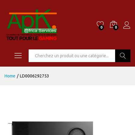
0
0
Go
Home
/
LD0006292753