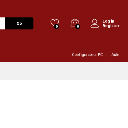
Log in
Go
Register
0
0
Configurateur PC
Aide