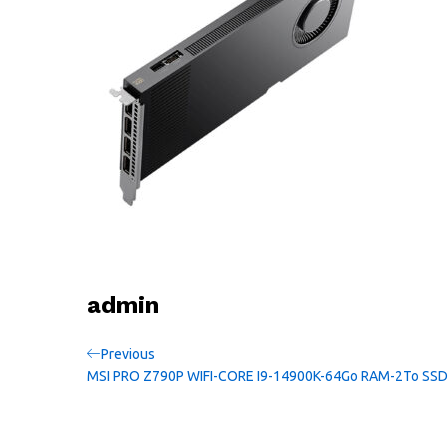
admin
Navigation
Previous
Previous
Post
MSI PRO Z790P WIFI-CORE I9-14900K-64Go RAM-2To S
de
l’article