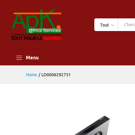
Tout
Menu
Home
/
LD0006292751