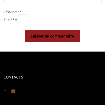
Résoudre :
*
24 × 27 =
CONTACTS