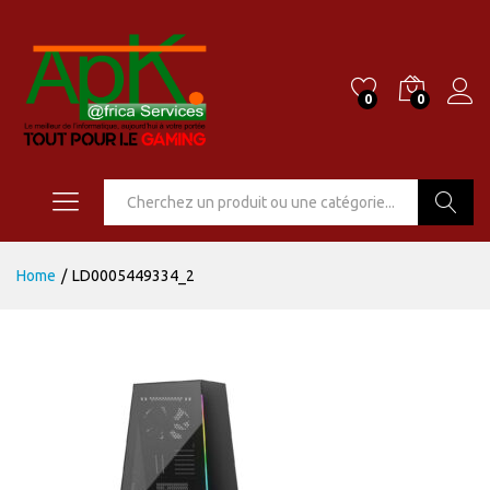
0
0
Go
Home
/
LD0005449334_2