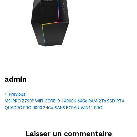
admin
Navigation
Previous
Previous
Post
MSI PRO Z790P WIFI-CORE I9-14900K-64Go RAM-2To SSD-RTX
de
QUADRO PRO 4000 24Go-SANS ECRAN-WIN11 PRO
l’article
Laisser un commentaire