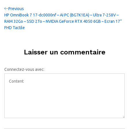
Navigation
Previous
Previous
Post
HP OmniBook 7 17-dc0000nf – AI PC (BG7K1EA) – Ultra 7-258V –
de
RAM 32Go – SSD 2To – NVIDIA GeForce RTX 4050 6GB – Ecran 17’’
FHD Tactile
l’article
Laisser un commentaire
Connectez-vous avec: