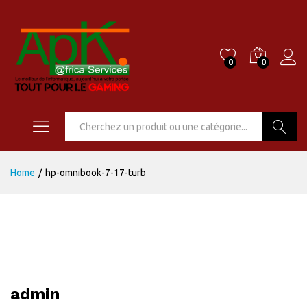
0
0
Go
Home
/
hp-omnibook-7-17-turb
admin