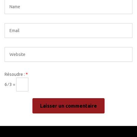
Résoudre :
*
6 ⁄ 3 =