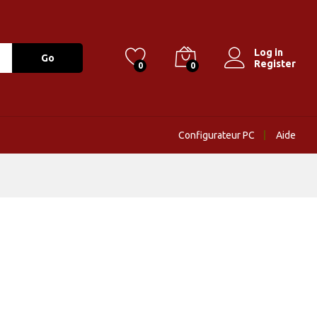
Log in
Go
Register
0
0
Configurateur PC
Aide