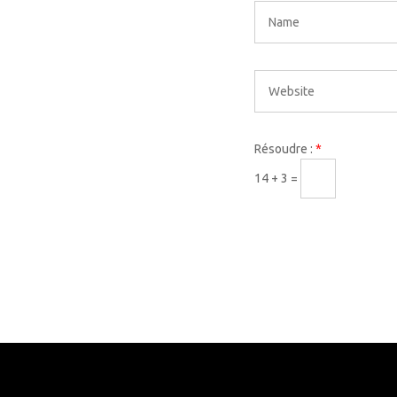
Résoudre :
*
14 + 3 =