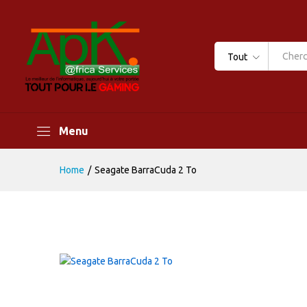
Tout
Menu
Home
/
Seagate BarraCuda 2 To