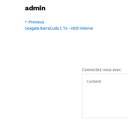
admin
Navigation
Previous
Previous
Post
Seagate BarraCuda 2 To – HDD Interne
de
l’article
Connectez-vous avec: