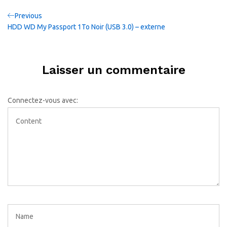
Navigation
Previous
Previous
Post
HDD WD My Passport 1To Noir (USB 3.0) – externe
de
l’article
Laisser un commentaire
Connectez-vous avec: