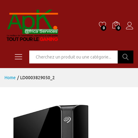
0
0
Go
Home
/
LD0003829050_2