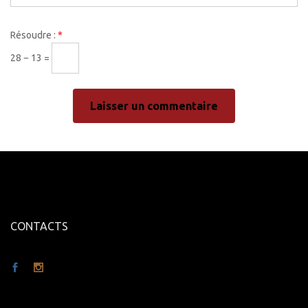
Résoudre :
*
28 − 13 =
CONTACTS