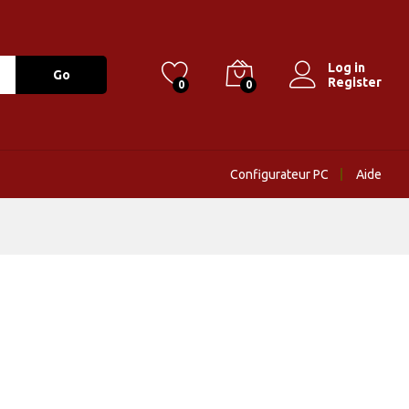
Log in
Go
Register
0
0
Configurateur PC
Aide