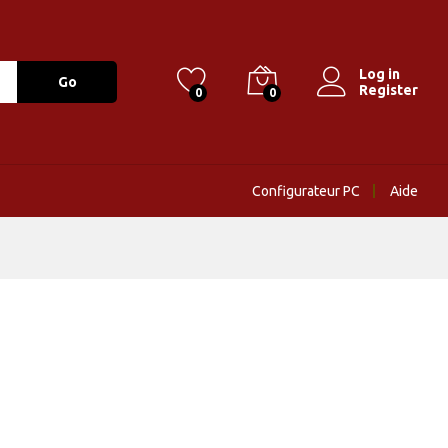
Log in
Go
Register
0
0
Configurateur PC
Aide