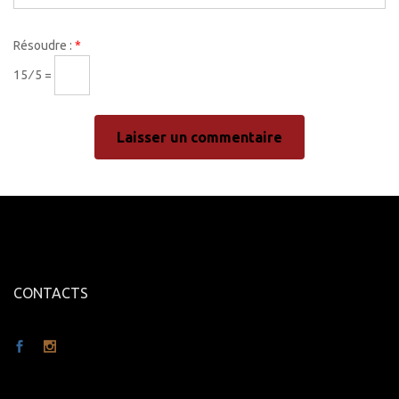
Résoudre :
*
15 ⁄ 5 =
CONTACTS