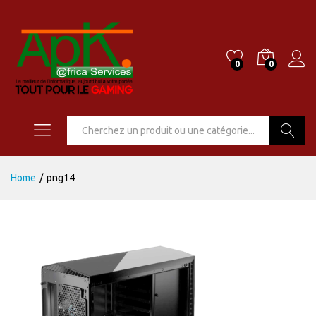
0
0
Go
Home
/
png14