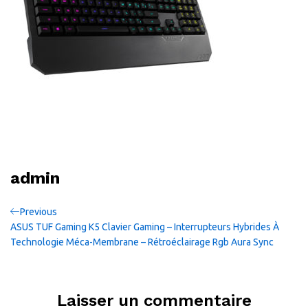
admin
Navigation
Previous
Previous
Post
ASUS TUF Gaming K5 Clavier Gaming – Interrupteurs Hybrides À
de
Technologie Méca-Membrane – Rétroéclairage Rgb Aura Sync
l’article
Laisser un commentaire