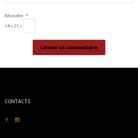
Résoudre :
*
14 × 21 =
CONTACTS