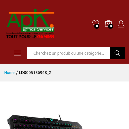
0
0
Go
Home
/
LD0005156968_2