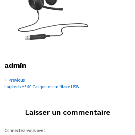
admin
Navigation
Previous
Previous
Post
Logitech H340 Casque-micro filaire USB
de
l’article
Laisser un commentaire
Connectez-vous avec: