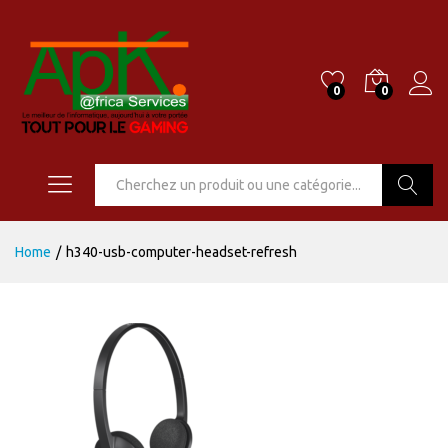
0
0
Go
Home
/
h340-usb-computer-headset-refresh