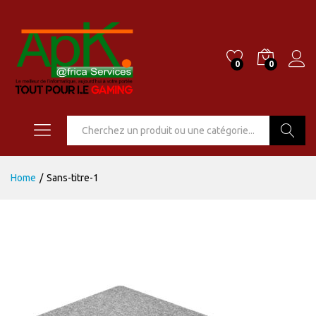
0
0
Go
Home
/
Sans-titre-1