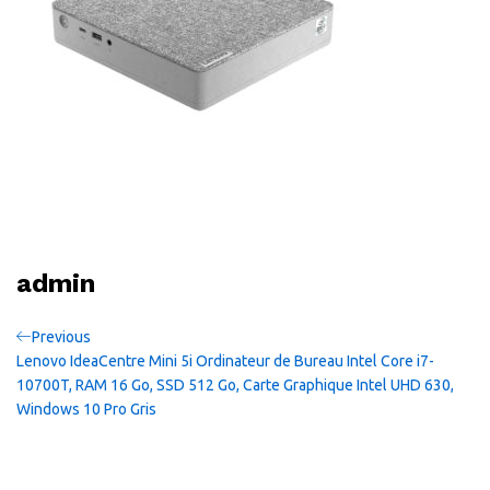
admin
Navigation
Previous
Previous
Post
Lenovo IdeaCentre Mini 5i Ordinateur de Bureau Intel Core i7-
de
10700T, RAM 16 Go, SSD 512 Go, Carte Graphique Intel UHD 630,
Windows 10 Pro Gris
l’article