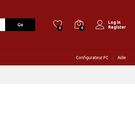
Log in
Go
Register
0
0
Configurateur PC
Aide