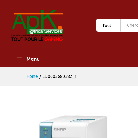
Tout
Menu
Home
/
LD0005680582_1