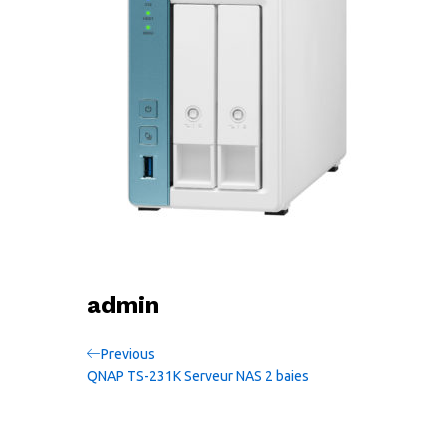
admin
Navigation
Previous
Previous
Post
QNAP TS-231K Serveur NAS 2 baies
de
l’article