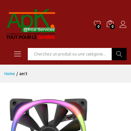
0
0
Go
Home
/
aer3