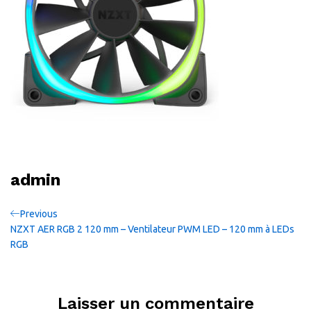
admin
Navigation
Previous
Previous
Post
NZXT AER RGB 2 120 mm – Ventilateur PWM LED – 120 mm à LEDs
de
RGB
l’article
Laisser un commentaire