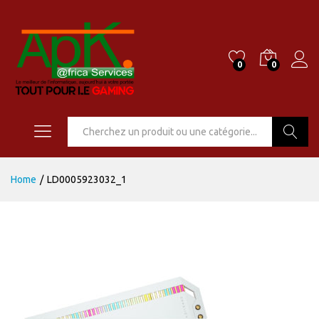
0
0
Go
Home
/
LD0005923032_1