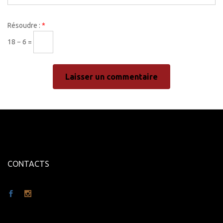
Résoudre :
*
18 − 6 =
CONTACTS