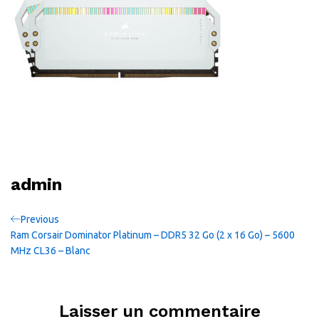
admin
Navigation
Previous
Previous
Post
Ram Corsair Dominator Platinum – DDR5 32 Go (2 x 16 Go) – 5600
de
MHz CL36 – Blanc
l’article
Laisser un commentaire