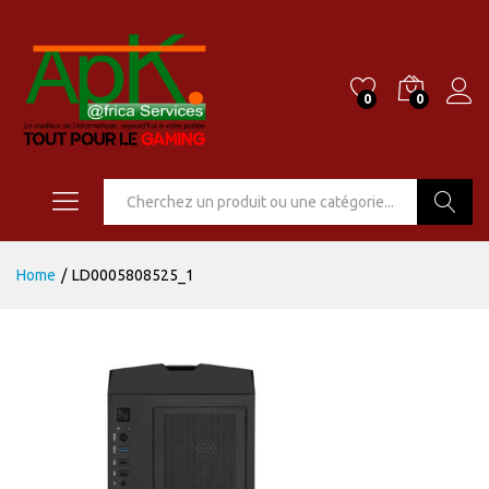
0
0
Go
Home
/
LD0005808525_1