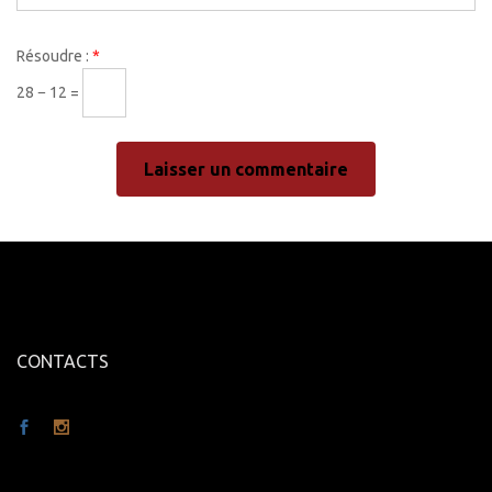
Résoudre :
*
28 − 12 =
CONTACTS