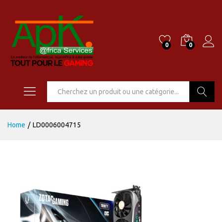
0
0
Go
Home
/
LD0006004715