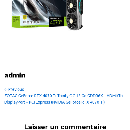
admin
Navigation
Previous
Previous
Post
ZOTAC GeForce RTX 4070 Ti Trinity OC 12 Go GDDR6X – HDMI/Tri
de
DisplayPort – PCI Express (NVIDIA GeForce RTX 4070 Ti)
l’article
Laisser un commentaire