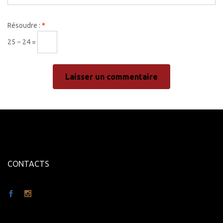
Résoudre :
*
25 − 24 =
CONTACTS